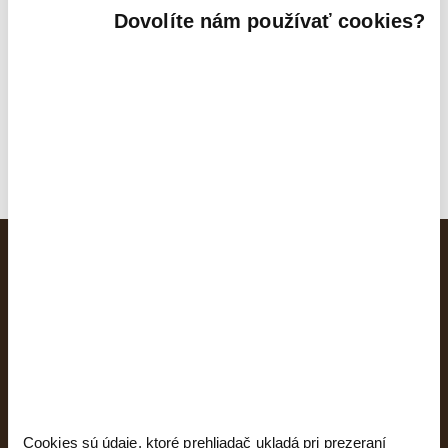
Oboznámil(a) som sa s podmienkami ochrany
osobných údajov a súhlasím so spracovaním údajov
Dovolíte nám používať cookies?
uvedených vo formulári
späť na detajl bytu
Cookies sú údaje, ktoré prehliadač ukladá pri prezeraní