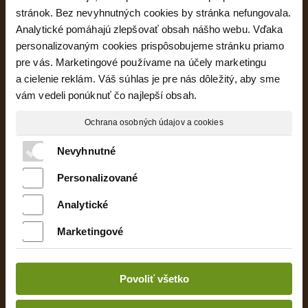
stránok. Bez nevyhnutných cookies by stránka nefungovala.
Analytické pomáhajú zlepšovať obsah nášho webu. Vďaka
personalizovaným cookies prispôsobujeme stránku priamo
pre vás. Marketingové používame na účely marketingu
a cielenie reklám. Váš súhlas je pre nás dôležitý, aby sme
Majte prehľad o projekte
vám vedeli ponúknuť čo najlepší obsah.
Ochrana osobných údajov a cookies
Oboznámil(a) som sa s podmienkami ochrany
Nevyhnutné
osobných údajov a súhlasím so spracovaním
údajov uvedených vo formulári
Personalizované
Analytické
Marketingové
Uvedené rozmery bytov sú predbežné
a nemusia sa zhodovať s realizáciou. Riešenie
Povoliť všetko
zariadenia je ilustračné.
Vizualizácie a uvedené údaje majú