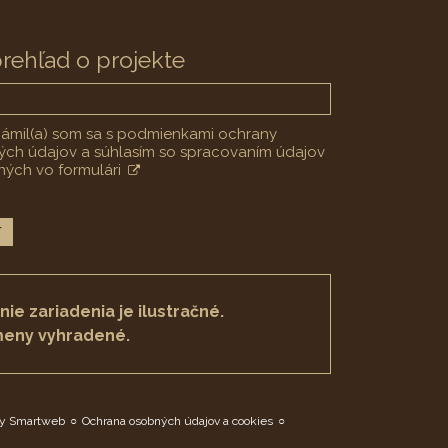
prehľad o projekte
mil(a) som sa s podmienkami ochrany
ch údajov a súhlasím so spracovaním údajov
ých vo formulári
e zariadenia je ilustračné.
zmeny vyhradené.
y Smartweb
○
Ochrana osobných údajov a cookies
○