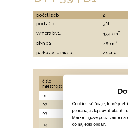
počet izieb
2
podlažie
5.NP
2
výmera bytu
47,40 m
2
pivnica
2.80 m
parkovacie miesto
v cene
plocha
číslo
názov miestnosti
2
miestnosti
/m
/
Do
01
predsieň
2,60
Cookies sú údaje, ktoré preh
02
kúpeľňa WC
2,70
pomáhajú zlepšovať obsah ná
03
Izba II. / spálňa
16,05
Marketingové používame na úč
kuchyňa /
čo najlepší obsah.
04
23,00
obývacia izba