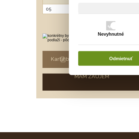
05
loggia
3,05
Nevyhnutné
Juhovýchodný pohľad
Odmietnuť
Karta bytu
Technológie
MÁM ZÁUJEM