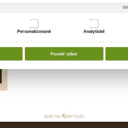
Och
Personalizované
Analytické
Povoliť výber
späť na výber bytu