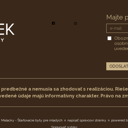
Majte 
Obozná
osobný
uveden
redbežné a nemusia sa zhodovať s realizáciou. Riešeni
uvedené údaje majú informatívny charakter. Právo na 
Malacky - Štartovacie byty pre mladých
○
napísať správcovi stránky
○
powered b
Spravovať súhlas