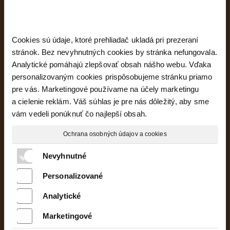
Cookies sú údaje, ktoré prehliadač ukladá pri prezeraní
stránok. Bez nevyhnutných cookies by stránka nefungovala.
Analytické pomáhajú zlepšovať obsah nášho webu. Vďaka
personalizovaným cookies prispôsobujeme stránku priamo
pre vás. Marketingové používame na účely marketingu
a cielenie reklám. Váš súhlas je pre nás dôležitý, aby sme
vám vedeli ponúknuť čo najlepší obsah.
Ochrana osobných údajov a cookies
Nevyhnutné
Personalizované
Majte prehľad o projekte
Analytické
Marketingové
Oboznámil(a) som sa s podmienkami ochrany
osobných údajov a súhlasím so spracovaním