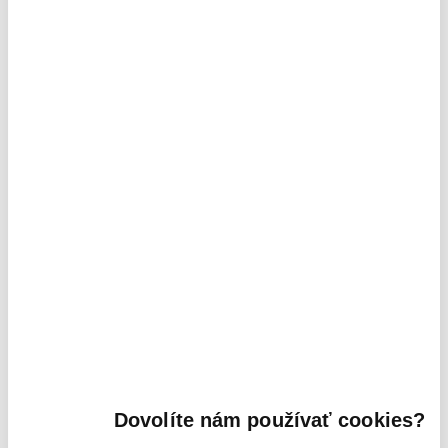
plocha
číslo
názov miestnosti
2
miestnosti
/m
/
01
predsieň
1,75
02
chodba
3,75
03
kúpeľňa WC
4,85
04
Izba II. / spálňa
16,35
kuchyňa / obývacia
05
25,80
izba
07
loggia
3,70
Juhovýchodný pohľad
Dovolíte nám používať cookies?