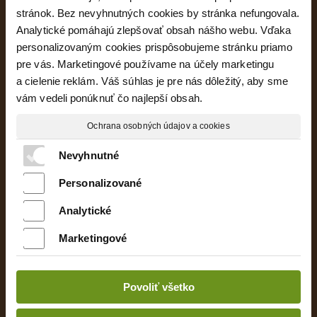
stránok. Bez nevyhnutných cookies by stránka nefungovala.
Analytické pomáhajú zlepšovať obsah nášho webu. Vďaka
personalizovaným cookies prispôsobujeme stránku priamo
pre vás. Marketingové používame na účely marketingu
a cielenie reklám. Váš súhlas je pre nás dôležitý, aby sme
Majte prehľad o projekte
vám vedeli ponúknuť čo najlepší obsah.
Ochrana osobných údajov a cookies
Oboznámil(a) som sa s podmienkami ochrany
Nevyhnutné
osobných údajov a súhlasím so spracovaním
údajov uvedených vo formulári
Personalizované
Analytické
Marketingové
Uvedené rozmery bytov sú predbežné
a nemusia sa zhodovať s realizáciou. Riešenie
Povoliť všetko
zariadenia je ilustračné.
Vizualizácie a uvedené údaje majú