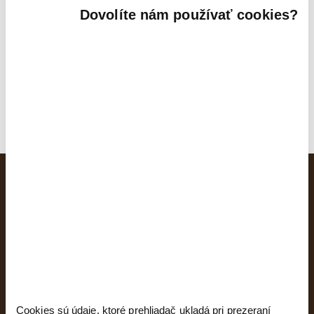
Oboznámil(a) som sa s podmienkami ochrany
osobných údajov a súhlasím so spracovaním údajov
Dovolíte nám používať cookies?
uvedených vo formulári
späť na detajl bytu
Cookies sú údaje, ktoré prehliadač ukladá pri prezeraní