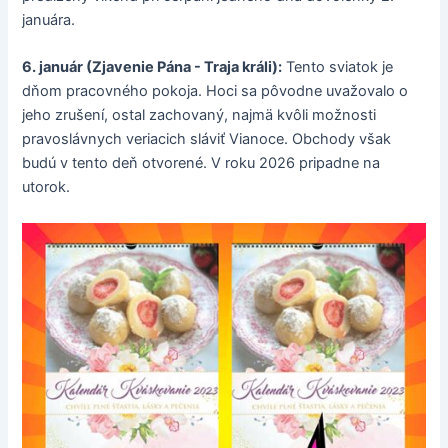
januára.
6. január (Zjavenie Pána - Traja králi):
Tento sviatok je
dňom pracovného pokoja. Hoci sa pôvodne uvažovalo o
jeho zrušení, ostal zachovaný, najmä kvôli možnosti
pravoslávnych veriacich sláviť Vianoce. Obchody však
budú v tento deň otvorené. V roku 2026 pripadne na
utorok.