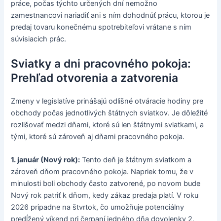
práce, počas týchto určených dní nemožno
zamestnancovi nariadiť ani s ním dohodnúť prácu, ktorou je
predaj tovaru konečnému spotrebiteľovi vrátane s ním
súvisiacich prác.
Sviatky a dni pracovného pokoja:
Prehľad otvorenia a zatvorenia
Zmeny v legislatíve prinášajú odlišné otváracie hodiny pre
obchody počas jednotlivých štátnych sviatkov. Je dôležité
rozlišovať medzi dňami, ktoré sú len štátnymi sviatkami, a
tými, ktoré sú zároveň aj dňami pracovného pokoja.
1. január (Nový rok):
Tento deň je štátnym sviatkom a
zároveň dňom pracovného pokoja. Napriek tomu, že v
minulosti boli obchody často zatvorené, po novom bude
Nový rok patriť k dňom, kedy zákaz predaja platí. V roku
2026 pripadne na štvrtok, čo umožňuje potenciálny
predĺžený víkend pri čerpaní jedného dňa dovolenky 2.