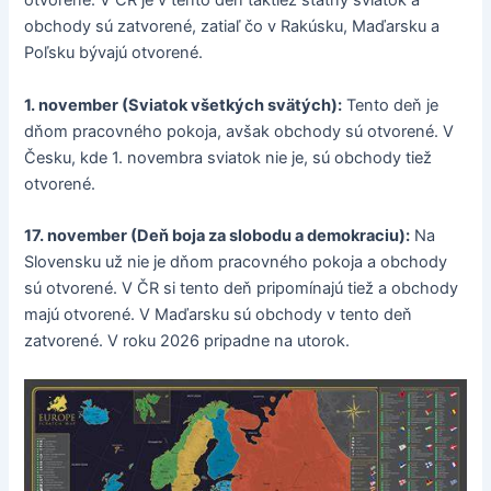
otvorené. V ČR je v tento deň taktiež štátny sviatok a
obchody sú zatvorené, zatiaľ čo v Rakúsku, Maďarsku a
Poľsku bývajú otvorené.
1. november (Sviatok všetkých svätých):
Tento deň je
dňom pracovného pokoja, avšak obchody sú otvorené. V
Česku, kde 1. novembra sviatok nie je, sú obchody tiež
otvorené.
17. november (Deň boja za slobodu a demokraciu):
Na
Slovensku už nie je dňom pracovného pokoja a obchody
sú otvorené. V ČR si tento deň pripomínajú tiež a obchody
majú otvorené. V Maďarsku sú obchody v tento deň
zatvorené. V roku 2026 pripadne na utorok.