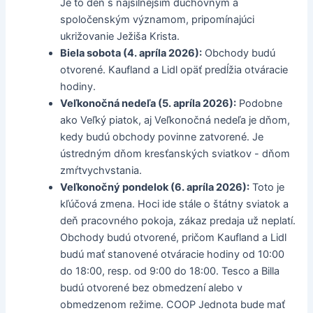
Je to deň s najsilnejším duchovným a
spoločenským významom, pripomínajúci
ukrižovanie Ježiša Krista.
Biela sobota (4. apríla 2026):
Obchody budú
otvorené. Kaufland a Lidl opäť predĺžia otváracie
hodiny.
Veľkonočná nedeľa (5. apríla 2026):
Podobne
ako Veľký piatok, aj Veľkonočná nedeľa je dňom,
kedy budú obchody povinne zatvorené. Je
ústredným dňom kresťanských sviatkov - dňom
zmŕtvychvstania.
Veľkonočný pondelok (6. apríla 2026):
Toto je
kľúčová zmena. Hoci ide stále o štátny sviatok a
deň pracovného pokoja, zákaz predaja už neplatí.
Obchody budú otvorené, pričom Kaufland a Lidl
budú mať stanovené otváracie hodiny od 10:00
do 18:00, resp. od 9:00 do 18:00. Tesco a Billa
budú otvorené bez obmedzení alebo v
obmedzenom režime. COOP Jednota bude mať