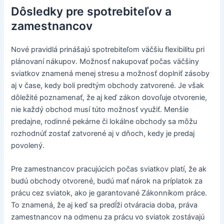
Dôsledky pre spotrebiteľov a
zamestnancov
Nové pravidlá prinášajú spotrebiteľom väčšiu flexibilitu pri
plánovaní nákupov. Možnosť nakupovať počas väčšiny
sviatkov znamená menej stresu a možnosť doplniť zásoby
aj v čase, kedy boli predtým obchody zatvorené. Je však
dôležité poznamenať, že aj keď zákon dovoľuje otvorenie,
nie každý obchod musí túto možnosť využiť. Menšie
predajne, rodinné pekárne či lokálne obchody sa môžu
rozhodnúť zostať zatvorené aj v dňoch, kedy je predaj
povolený.
Pre zamestnancov pracujúcich počas sviatkov platí, že ak
budú obchody otvorené, budú mať nárok na príplatok za
prácu cez sviatok, ako je garantované Zákonníkom práce.
To znamená, že aj keď sa predĺži otváracia doba, práva
zamestnancov na odmenu za prácu vo sviatok zostávajú