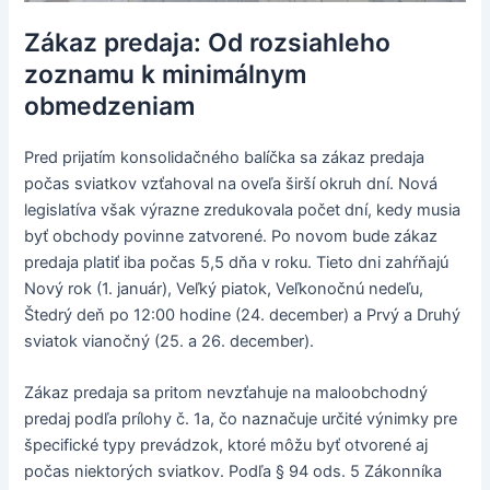
Zákaz predaja: Od rozsiahleho
zoznamu k minimálnym
obmedzeniam
Pred prijatím konsolidačného balíčka sa zákaz predaja
počas sviatkov vzťahoval na oveľa širší okruh dní. Nová
legislatíva však výrazne zredukovala počet dní, kedy musia
byť obchody povinne zatvorené. Po novom bude zákaz
predaja platiť iba počas 5,5 dňa v roku. Tieto dni zahŕňajú
Nový rok (1. január), Veľký piatok, Veľkonočnú nedeľu,
Štedrý deň po 12:00 hodine (24. december) a Prvý a Druhý
sviatok vianočný (25. a 26. december).
Zákaz predaja sa pritom nevzťahuje na maloobchodný
predaj podľa prílohy č. 1a, čo naznačuje určité výnimky pre
špecifické typy prevádzok, ktoré môžu byť otvorené aj
počas niektorých sviatkov. Podľa § 94 ods. 5 Zákonníka