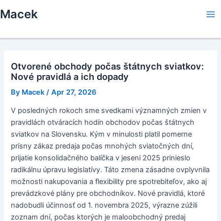
Skip
Macek
to
Ma
content
Me
Otvorené obchody počas štátnych sviatkov:
Nové pravidlá a ich dopady
By
Macek
/
Apr 27, 2026
V posledných rokoch sme svedkami významných zmien v
pravidlách otváracích hodín obchodov počas štátnych
sviatkov na Slovensku. Kým v minulosti platil pomerne
prísny zákaz predaja počas mnohých sviatočných dní,
prijatie konsolidačného balíčka v jeseni 2025 prinieslo
radikálnu úpravu legislatívy. Táto zmena zásadne ovplyvnila
možnosti nakupovania a flexibility pre spotrebiteľov, ako aj
prevádzkové plány pre obchodníkov. Nové pravidlá, ktoré
nadobudli účinnosť od 1. novembra 2025, výrazne zúžili
zoznam dní, počas ktorých je maloobchodný predaj