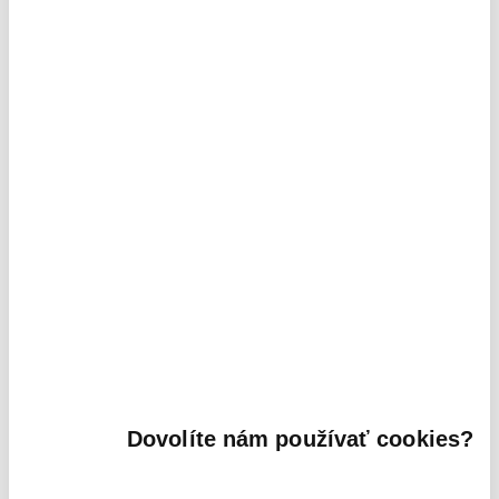
plocha
číslo
názov miestnosti
2
miestnosti
/m
/
01
predsieň
2,60
02
kúpeľňa WC
2,70
03
Izba II. / spálňa
16,05
kuchyňa / obývacia
04
23,00
izba
05
loggia
3,05
Juhovýchodný pohľad
Dovolíte nám používať cookies?
Karta bytu