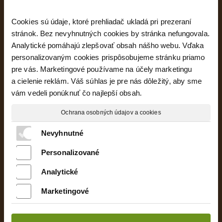
Cookies sú údaje, ktoré prehliadač ukladá pri prezeraní
stránok. Bez nevyhnutných cookies by stránka nefungovala.
Analytické pomáhajú zlepšovať obsah nášho webu. Vďaka
personalizovaným cookies prispôsobujeme stránku priamo
pre vás. Marketingové používame na účely marketingu
a cielenie reklám. Váš súhlas je pre nás dôležitý, aby sme
vám vedeli ponúknuť čo najlepší obsah.
Ochrana osobných údajov a cookies
Nevyhnutné
Majte prehľad o projekte
Personalizované
Analytické
Oboznámil(a) som sa s podmienkami ochrany
Marketingové
osobných údajov a súhlasím so spracovaním
údajov uvedených vo formulári